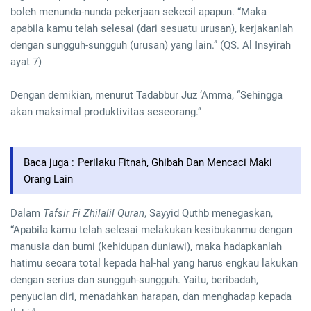
boleh menunda-nunda pekerjaan sekecil apapun. “Maka
apabila kamu telah selesai (dari sesuatu urusan), kerjakanlah
dengan sungguh-sungguh (urusan) yang lain.” (QS. Al Insyirah
ayat 7)
Dengan demikian, menurut Tadabbur Juz ‘Amma, “Sehingga
akan maksimal produktivitas seseorang.”
Baca juga :
Perilaku Fitnah, Ghibah Dan Mencaci Maki
Orang Lain
Dalam
Tafsir Fi Zhilalil Quran
, Sayyid Quthb menegaskan,
“Apabila kamu telah selesai melakukan kesibukanmu dengan
manusia dan bumi (kehidupan duniawi), maka hadapkanlah
hatimu secara total kepada hal-hal yang harus engkau lakukan
dengan serius dan sungguh-sungguh. Yaitu, beribadah,
penyucian diri, menadahkan harapan, dan menghadap kepada