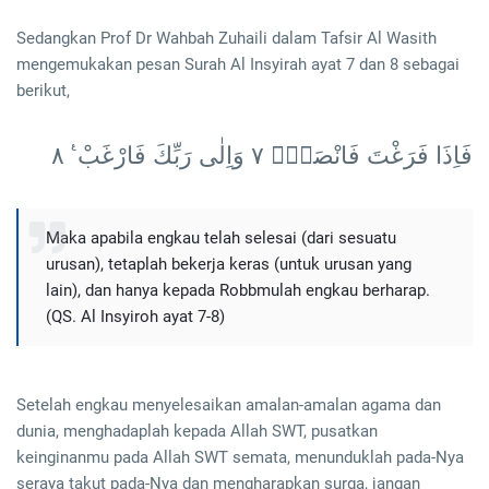
Sedangkan Prof Dr Wahbah Zuhaili dalam Tafsir Al Wasith
mengemukakan pesan Surah Al Insyirah ayat 7 dan 8 sebagai
berikut,
فَاِذَا فَرَغْتَ فَانْصَبْۙ ٧ وَاِلٰى رَبِّكَ فَارْغَبْ ࣖ ٨
Maka apabila engkau telah selesai (dari sesuatu
urusan), tetaplah bekerja keras (untuk urusan yang
lain), dan hanya kepada Robbmulah engkau berharap.
(QS. Al Insyiroh ayat 7-8)
Setelah engkau menyelesaikan amalan-amalan agama dan
dunia, menghadaplah kepada Allah SWT, pusatkan
keinginanmu pada Allah SWT semata, menunduklah pada-Nya
seraya takut pada-Nya dan mengharapkan surga, jangan