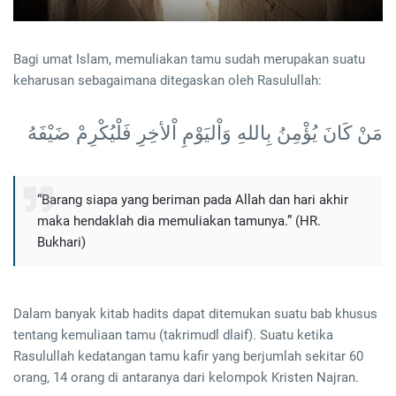
Bagi umat Islam, memuliakan tamu sudah merupakan suatu
keharusan sebagaimana ditegaskan oleh Rasulullah:
مَنْ كَانَ يُؤْمِنُ بِاللهِ وَاْليَوْمِ اْلأخِرِ فَلْيُكْرِمْ ضَيْفَهُ
“Barang siapa yang beriman pada Allah dan hari akhir
maka hendaklah dia memuliakan tamunya.” (HR.
Bukhari)
Dalam banyak kitab hadits dapat ditemukan suatu bab khusus
tentang kemuliaan tamu (takrimudl dlaif). Suatu ketika
Rasulullah kedatangan tamu kafir yang berjumlah sekitar 60
orang, 14 orang di antaranya dari kelompok Kristen Najran.