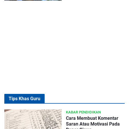
Tips Khas Guru
KABAR PENDIDIKAN
Cara Membuat Komentar
Saran Atau Motivasi Pada