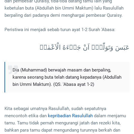
dari pembesar Quraisy, tiba-tiba datang tamu lain yang
kebetulan buta (Abdullah bin Ummi Maktum) lalu Rasulullah
berpaling dari padanya demi menghargai pembesar Quraisy.
Peristiwa ini menjadi sebab turun ayat 1-2 Surah 'Abasa:
عَبَسَ وَتَوَلّٰىٓۙ اَنْ جَاۤءَهُ الْاَعْمٰىۗ
Dia (Muhammad) berwajah masam dan berpaling,
karena seorang buta telah datang kepadanya (Abdullah
bin Ummi Maktum). (QS. 'Abasa ayat 1-2)
Kita sebagai umatnya Rasulullah, sudah sepatutnya
mencontoh etika dan
kepribadian Rasulullah
dalam menjamu
tamu. Tamu tidak pernah mengurangi jatah dan rezeki kita,
bahkan para tamu dapat mengundang turunnya berkah dan