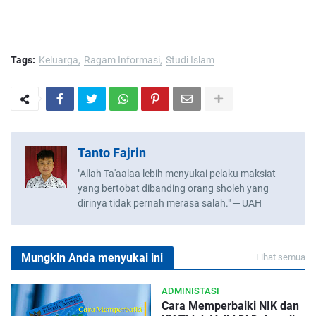
Tags:
Keluarga
Ragam Informasi
Studi Islam
Tanto Fajrin
"Allah Ta'aalaa lebih menyukai pelaku maksiat
yang bertobat dibanding orang sholeh yang
dirinya tidak pernah merasa salah." ─ UAH
Mungkin Anda menyukai ini
Lihat semua
ADMINISTASI
Cara Memperbaiki NIK dan