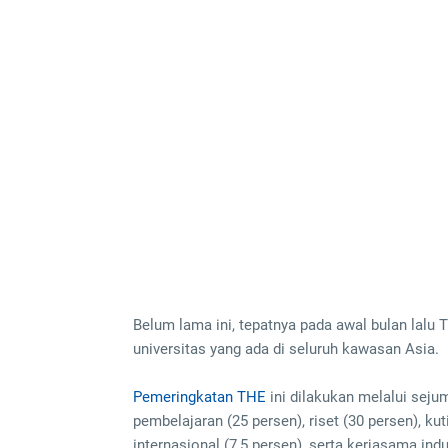
Belum lama ini, tepatnya pada awal bulan lalu
universitas yang ada di seluruh kawasan Asia.
Pemeringkatan THE
ini dilakukan melalui sejum
pembelajaran (25 persen), riset (30 persen), ku
internasional (7,5 persen), serta kerjasama indus