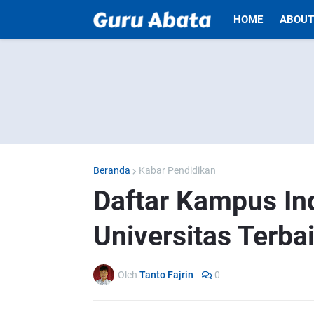
HOME
ABOUT
Beranda
Kabar Pendidikan
Daftar Kampus In
Universitas Terbai
Oleh
Tanto Fajrin
0