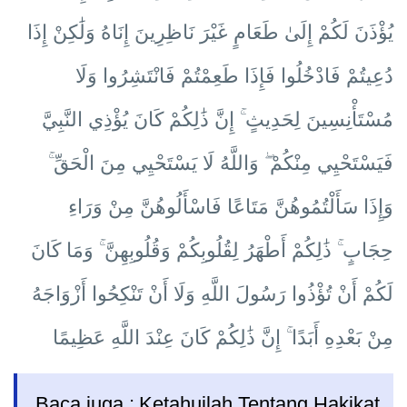
يُؤْذَنَ لَكُمْ إِلَىٰ طَعَامٍ غَيْرَ نَاظِرِينَ إِنَاهُ وَلَٰكِنْ إِذَا
دُعِيتُمْ فَادْخُلُوا فَإِذَا طَعِمْتُمْ فَانْتَشِرُوا وَلَا
مُسْتَأْنِسِينَ لِحَدِيثٍ ۚ إِنَّ ذَٰلِكُمْ كَانَ يُؤْذِي النَّبِيَّ
فَيَسْتَحْيِي مِنْكُمْ ۖ وَاللَّهُ لَا يَسْتَحْيِي مِنَ الْحَقِّ ۚ
وَإِذَا سَأَلْتُمُوهُنَّ مَتَاعًا فَاسْأَلُوهُنَّ مِنْ وَرَاءِ
حِجَابٍ ۚ ذَٰلِكُمْ أَطْهَرُ لِقُلُوبِكُمْ وَقُلُوبِهِنَّ ۚ وَمَا كَانَ
لَكُمْ أَنْ تُؤْذُوا رَسُولَ اللَّهِ وَلَا أَنْ تَنْكِحُوا أَزْوَاجَهُ
مِنْ بَعْدِهِ أَبَدًا ۚ إِنَّ ذَٰلِكُمْ كَانَ عِنْدَ اللَّهِ عَظِيمًا
Baca juga :
Ketahuilah Tentang Hakikat