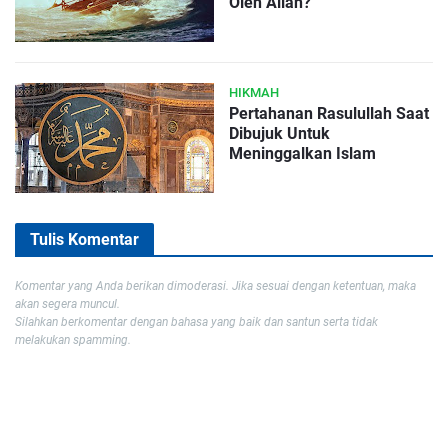
Oleh Allah?
HIKMAH
Pertahanan Rasulullah Saat
Dibujuk Untuk
Meninggalkan Islam
Tulis Komentar
Komentar yang Anda berikan dimoderasi. Jika sesuai dengan ketentuan, maka
akan segera muncul.
Silahkan berkomentar dengan bahasa yang baik dan santun serta tidak
melakukan spamming.