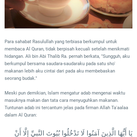
Para sahabat Rasulullah yang terbiasa berkumpul untuk
membaca Al Quran, tidak berpisah kecuali setelah menikmati
hidangan. Ali bin Abi Thalib Ra. pernah berkata, "Sungguh, aku
berkumpul bersama saudara-saudaraku pada satu sho'
makanan lebih aku cintai dari pada aku membebaskan
seorang budak."
Meski pun demikian, Islam mengatur adab mengenai waktu
masuknya makan dan tata cara menyuguhkan makanan.
Tuntunan adab ini tercantum jelas pada firman Allah Ta'aalaa
dalam Al Quran:
يَا أَيُّهَا الَّذِينَ آمَنُوا لَا تَدْخُلُوا بُيُوتَ النَّبِيِّ إِلَّا أَنْ