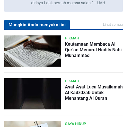
dirinya tidak pernah merasa salah." ─ UAH
Mungkin Anda menyukai ini
Lihat semua
HIKMAH
Keutamaan Membaca Al
Qur’an Menurut Hadits Nabi
Muhammad
HIKMAH
Ayat-Ayat Lucu Musailamah
Al Kadzdzab Untuk
Menantang Al Quran
GAYA HIDUP