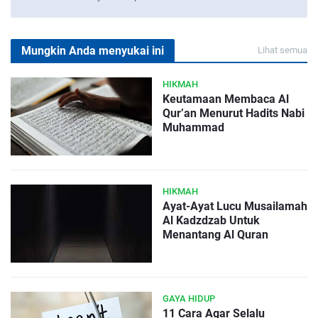
Mungkin Anda menyukai ini
Lihat semua
HIKMAH
Keutamaan Membaca Al
Qur’an Menurut Hadits Nabi
Muhammad
HIKMAH
Ayat-Ayat Lucu Musailamah
Al Kadzdzab Untuk
Menantang Al Quran
GAYA HIDUP
11 Cara Agar Selalu